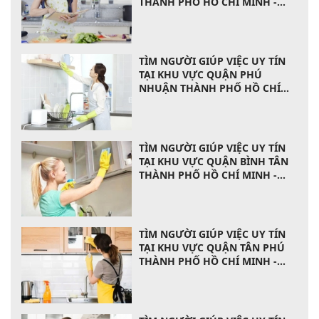
THÀNH PHỐ HỒ CHÍ MINH -
0903720327
TÌM NGƯỜI GIÚP VIỆC UY TÍN
TẠI KHU VỰC QUẬN PHÚ
NHUẬN THÀNH PHỐ HỒ CHÍ
MINH - 0903720327
TÌM NGƯỜI GIÚP VIỆC UY TÍN
TẠI KHU VỰC QUẬN BÌNH TÂN
THÀNH PHỐ HỒ CHÍ MINH -
0903720327
TÌM NGƯỜI GIÚP VIỆC UY TÍN
TẠI KHU VỰC QUẬN TÂN PHÚ
THÀNH PHỐ HỒ CHÍ MINH -
0903720327