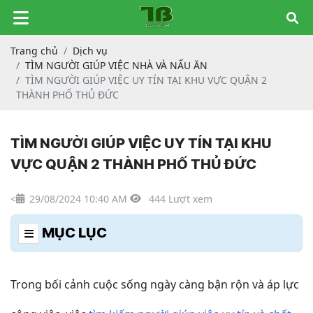
Trang chủ
Dịch vụ
TÌM NGƯỜI GIÚP VIỆC NHÀ VÀ NẤU ĂN
TÌM NGƯỜI GIÚP VIỆC UY TÍN TẠI KHU VỰC QUẬN 2
THÀNH PHỐ THỦ ĐỨC
TÌM NGƯỜI GIÚP VIỆC UY TÍN TẠI KHU
VỰC QUẬN 2 THÀNH PHỐ THỦ ĐỨC
<
29/08/2024 10:40 AM
444 Lượt xem
MỤC LỤC
Trong bối cảnh cuộc sống ngày càng bận rộn và áp lực