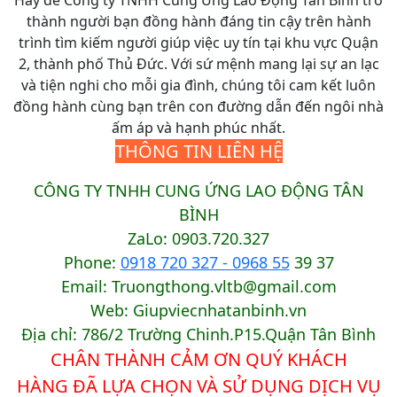
Hãy để Công ty TNHH Cung Ứng Lao Động Tân Bình trở
thành người bạn đồng hành đáng tin cậy trên hành
trình tìm kiếm người giúp việc uy tín tại khu vực Quận
2, thành phố Thủ Đức. Với sứ mệnh mang lại sự an lạc
và tiện nghi cho mỗi gia đình, chúng tôi cam kết luôn
đồng hành cùng bạn trên con đường dẫn đến ngôi nhà
ấm áp và hạnh phúc nhất.
THÔNG TIN LIÊN HỆ
CÔNG TY TNHH CUNG ỨNG LAO ĐỘNG TÂN
BÌNH
ZaLo: 0903.720.327
Phone:
0918 720 327 - 0968 55
39 37
Email: Truongthong.vltb@gmail.com
Web: Giupviecnhatanbinh.vn
Địa chỉ: 786/2 Trường Chinh.P15.Quận Tân Bình
CHÂN TH
À
NH CẢM ƠN QUÝ KHÁCH
HÀNG ĐÃ LỰA CHỌN VÀ SỬ DỤNG DỊCH VỤ