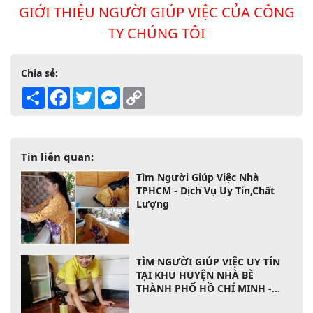
GIỚI THIỆU NG
ƯỜI​ GIÚP VIỆC CỦA CÔNG
TY CHÚNG TÔI
Chia sẻ:
Share
Facebook
Twitter
Messenger
Copy
Link
Tin liên quan:
Tìm Người Giúp Việc Nhà
TPHCM - Dịch Vụ Uy Tín,Chất
Lượng
TÌM NGƯỜI GIÚP VIỆC UY TÍN
TẠI KHU HUYỆN NHÀ BÈ
THÀNH PHỐ HỒ CHÍ MINH -
0903720327