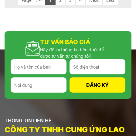
Page 1 / 4
1
2
3
4
Next
Last
TƯ VẤN BÁO GIÁ
Hãy để lại thông tin bên dưới để
được tư vấn từ chúng tôi!
THÔNG TIN LIÊN HỆ
CÔNG TY TNHH CUNG ỨNG LAO