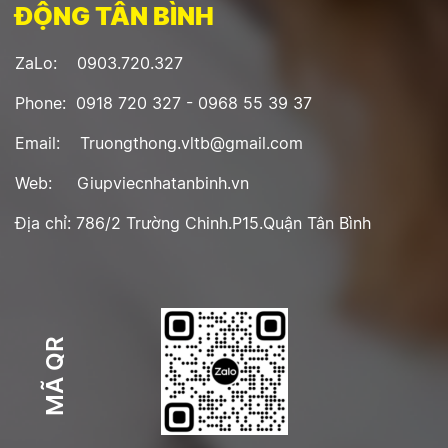
ĐỘNG TÂN BÌNH
ZaLo: 0903.720.327
Phone: 0918 720 327 - 0968 55 39 37
Email: Truongthong.vltb@gmail.com
Web: Giupviecnhatanbinh.vn
Địa chỉ: 786/2 Trường Chinh.P15.Quận Tân Bình
MÃ QR