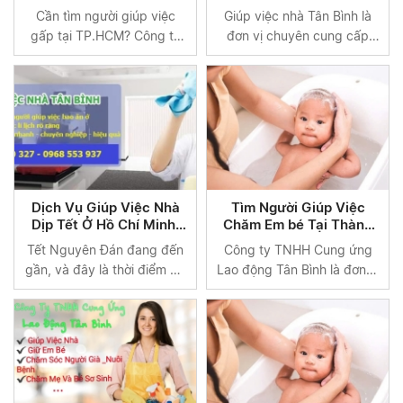
0903720327
EM BÉ - 0903720327
Cần tìm người giúp việc
Giúp việc nhà Tân Bình là
gấp tại TP.HCM? Công ty
đơn vị chuyên cung cấp
TNHH Cung ứng Lao động
người giúp việc cho gia
Tân Bình cung cấp dịch vụ
đình,với dịch vụ uy tín tận
tìm người giúp việc nhanh
tâm và có kinh nghiệm lâu
chóng, uy tín, đáp ứng nhu
năm trong lĩnh vực cung
cầu cấp bách của bạn
cấp người giúp việc
ngay lập tức.
Dịch Vụ Giúp Việc Nhà
Tìm Người Giúp Việc
Dịp Tết Ở Hồ Chí Minh:
Chăm Em bé Tại Thành
Giải Pháp Hoàn Hảo Cho
Phố Hồ Chí Minh
Tết Nguyên Đán đang đến
Công ty TNHH Cung ứng
Gia Đình Bận Rộn
gần, và đây là thời điểm để
Lao động Tân Bình là đơn vị
các gia đình dọn dẹp, trang
hàng đầu trong lĩnh vực
trí nhà cửa, sắm sửa đón
cung cấp nguồn nhân lực
năm mới. Tuy nhiên, khối
chất lượng cao tại TP.HCM
lượng công việc quá lớn có
và các tỉnh lân cận. Với
thể khiến nhiều người mệt
nhiều 12 năm kinh nghiệm,
mỏi. Đó là lý do tại sao dịch
chúng tôi đã xây dựng