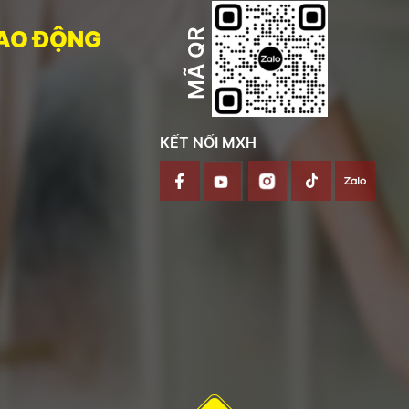
AO ĐỘNG
MÃ QR
KẾT NỐI MXH