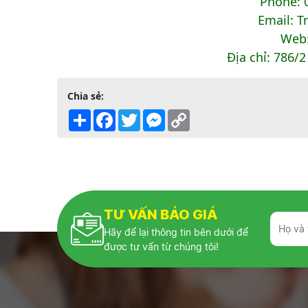
Phone: 0
Email: 
Web:
Địa chỉ: 786/
Chia sẻ:
Share
Facebook
Twitter
Messenger
Copy
Link
TƯ VẤN BÁO GIÁ
Hãy để lại thông tin bên dưới để
được tư vấn từ chúng tôi!