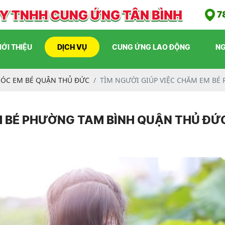
7
IỚI THIỆU
DỊCH VỤ
CUNG ỨNG LAO ĐỘNG
NG
SÓC EM BÉ QUẬN THỦ ĐỨC
TÌM NGƯỜI GIÚP VIỆC CHĂM EM B
 EM BÉ PHƯỜNG TAM BÌNH QUẬN THỦ ĐỨ