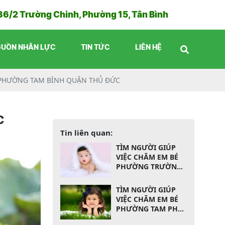
86/2 Trường Chinh, Phường 15, Tân Bình
UỒN NHÂN LỰC
TIN TỨC
LIÊN HỆ
É PHƯỜNG TAM BÌNH QUẬN THỦ ĐỨC
C
Tin liên quan:
TÌM NGƯỜI GIÚP
VIỆC CHĂM EM BÉ
PHƯỜNG TRƯỜNG
THỌ QUẬN THỦ
ĐỨC
TÌM NGƯỜI GIÚP
VIỆC CHĂM EM BÉ
PHƯỜNG TAM PHÚ
QUẬN THỦ ĐỨC