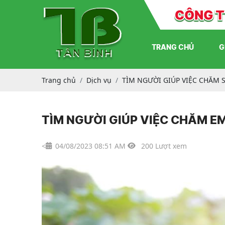
TRANG CHỦ
G
Trang chủ
Dịch vụ
TÌM NGƯỜI GIÚP VIỆC CHĂM 
TÌM NGƯỜI GIÚP VIỆC CHĂM
<
04/08/2023 08:51 AM
200 Lượt xem