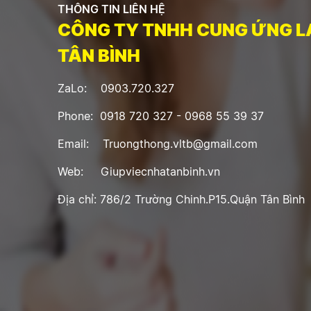
THÔNG TIN LIÊN HỆ
CÔNG TY TNHH CUNG ỨNG L
TÂN BÌNH
ZaLo: 0903.720.327
Phone: 0918 720 327 - 0968 55 39 37
Email: Truongthong.vltb@gmail.com
Web: Giupviecnhatanbinh.vn
Địa chỉ: 786/2 Trường Chinh.P15.Quận Tân Bình