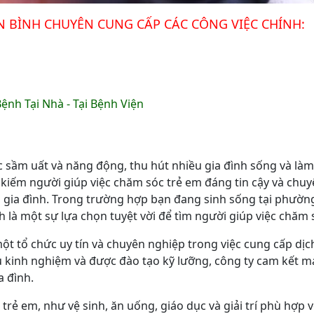
 BÌNH CHUYÊN CUNG CẤP CÁC CÔNG VIỆC CHÍNH:
ệnh Tại Nhà - Tại Bệnh Viện
ầm uất và năng động, thu hút nhiều gia đình sống và làm 
m kiếm người giúp việc chăm sóc trẻ em đáng tin cậy và chu
ều gia đình. Trong trường hợp bạn đang sinh sống tại phườ
là một sự lựa chọn tuyệt vời để tìm người giúp việc chăm 
 tổ chức uy tín và chuyên nghiệp trong việc cung cấp dịc
àu kinh nghiệm và được đào tạo kỹ lưỡng, công ty cam kết 
a đình.
trẻ em, như vệ sinh, ăn uống, giáo dục và giải trí phù hợp v