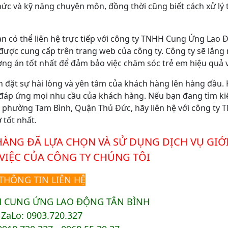
thức và kỹ năng chuyên môn, đồng thời cũng biết cách xử lý
ạn có thể liên hệ trực tiếp với công ty TNHH Cung Ứng Lao 
 được cung cấp trên trang web của công ty. Công ty sẽ lắng
ơng án tốt nhất để đảm bảo việc chăm sóc trẻ em hiệu quả 
đặt sự hài lòng và yên tâm của khách hàng lên hàng đầu.
và đáp ứng mọi nhu cầu của khách hàng. Nếu bạn đang tìm k
ại phường Tam Bình, Quận Thủ Đức, hãy liên hệ với công ty
 tốt nhất.
ÀNG ĐÃ LỰA CHỌN VÀ SỬ DỤNG DỊCH VỤ GIỚI
 VIỆC CỦA CÔNG TY CHÚNG TÔI
THÔNG TIN LIÊN HỆ
H CUNG ỨNG LAO ĐỘNG TÂN BÌNH
ZaLo: 0903.720.327