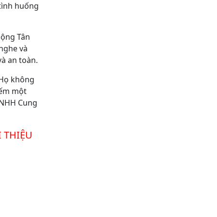
 tình huống
Động Tân
 nghe và
và an toàn.
 Họ không
iếm một
 TNHH Cung
 THIỆU