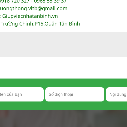
918 720 327 - 0968 55 39 37
Truongthong.vltb@gmail.com
 Giupviecnhatanbinh.vn
2 Trường Chinh.P15.Quận Tân Bình