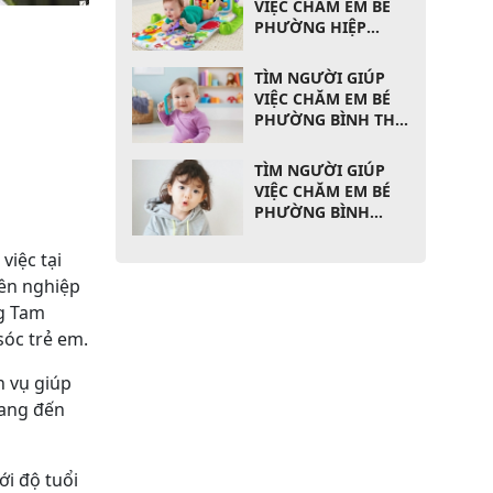
VIỆC CHĂM EM BÉ
PHƯỜNG HIỆP
BÌNH PHƯỚC QUẬN
THỦ ĐỨC
TÌM NGƯỜI GIÚP
VIỆC CHĂM EM BÉ
PHƯỜNG BÌNH THỌ
QUẬN THỦ ĐỨC
TÌM NGƯỜI GIÚP
VIỆC CHĂM EM BÉ
PHƯỜNG BÌNH
CHIỂU QUẬN THỦ
ĐỨC
việc tại
yên nghiệp
ng Tam
sóc trẻ em.
h vụ giúp
mang đến
ới độ tuổi