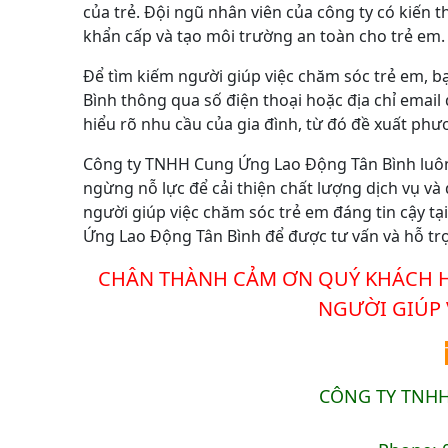
của trẻ. Đội ngũ nhân viên của công ty có kiến 
khẩn cấp và tạo môi trường an toàn cho trẻ em.
Để tìm kiếm người giúp việc chăm sóc trẻ em, b
Bình thông qua số điện thoại hoặc địa chỉ email
hiểu rõ nhu cầu của gia đình, từ đó đề xuất phư
Công ty TNHH Cung Ứng Lao Động Tân Bình luôn 
ngừng nỗ lực để cải thiện chất lượng dịch vụ 
người giúp việc chăm sóc trẻ em đáng tin cậy t
Ứng Lao Động Tân Bình để được tư vấn và hỗ trợ
CHÂN TH
À
NH CẢM ƠN QUÝ KHÁCH H
NG
ƯỜI​ GIÚP
CÔNG TY TNH